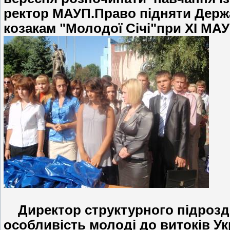
ректор МАУП.Право підняти Держ
козакам "Молодої Січі"при ХІ МА
Директор структурного підрозд
особливість молоді до витоків Ук