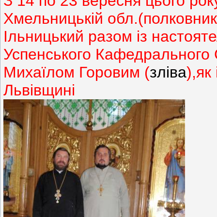
З 14 по 23 вересня цього рок
Хмельницькій обл.(полковник
Ільницький разом із настоят
Успенського Кафедрального
Михаїлом Горовим (
зліва
),як
Львівщині