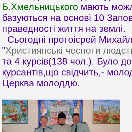
Б.Хмельницького
мають можл
базуються на основі 10 Запов
праведності життя на землі.
Сьогодні протоієрей Михайл
"
Християнські чесноти людст
та 4 курсів(138 чол.). Було д
курсантів,що свідчить,- мол
Церква молоддю.