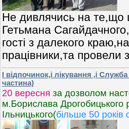
Не дивлячись на те,що 
Гетьмана Сагайдачного
гості з далекого краю,н
працівники,та провели 
І відпочинок,і лікування ,і Служба
частина)
20 вересня
за дозволом наст
м.Борислава Дрогобицького 
Ільницького(
більше 50 років