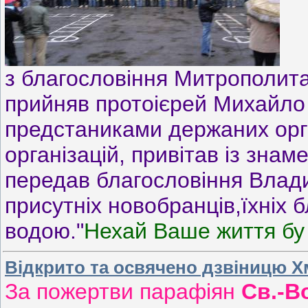
з благословіння Митрополита
прийняв протоієрей Михайло 
предстаниками держаних орг
організацій, привітав із знам
передав благословіння Влади
присутніх новобранців,їхніх б
водою."
Нехай Ваше життя б
Відкрито та освячено дзвіницю Х
За пожертви парафіян
Св.-В