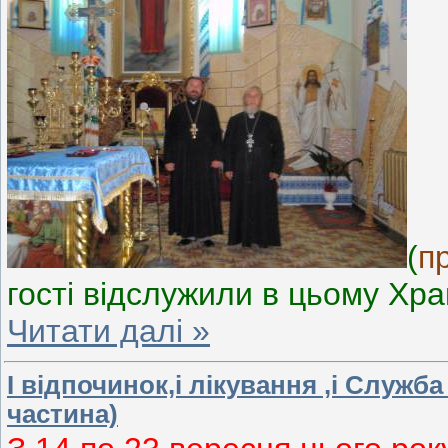
(
п
гості відслужили в цьому Хра
Читати далі »
І відпочинок,і лікування ,і Служба
частина)