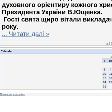
духовного орієнтиру кожного хри
Президента України В.Ющенка.
Гості свята щиро вітали викладач
року
.
...
Читати далі »
«
1
Calendar
Пн
Вт
3
4
10
11
17
18
24
25
31
Повна версія сайту