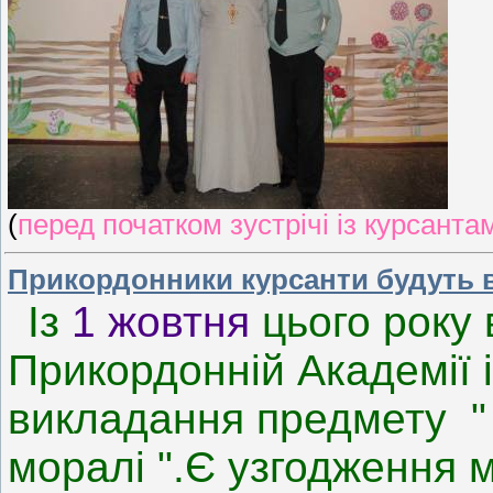
(
перед початком зустрічі із курсанта
Прикордонники курсанти будуть в
Із
1 жовтня
цього року 
Прикордонній Академії 
викладання предмету "
моралі ".Є узгодження 