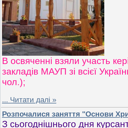
В освяченні взяли участь ке
закладів МАУП зі всієї Україн
чол.);
...
Читати далі »
Розпочалися заняття "Основи Хри
З сьогоднішнього дня курса