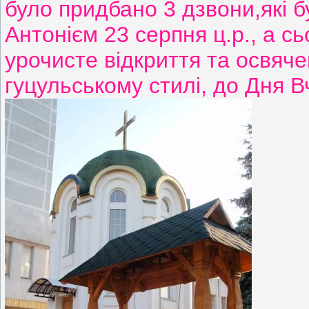
було придбано 3 дзвони,які 
Антонієм 23 серпня ц.р., а сь
урочисте відкриття та освяче
гуцульському стилі, до Дня В