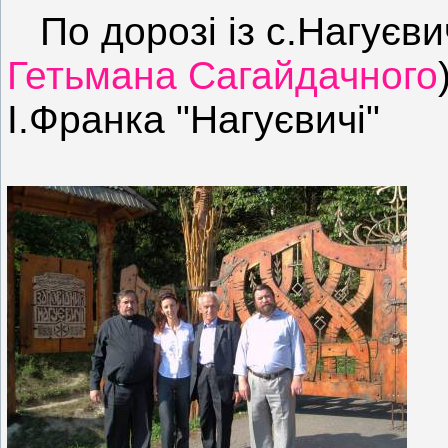
По дорозі із с.Нагуєвич
Гетьмана Сагайдачного
І.Франка
"Нагуєвичі"