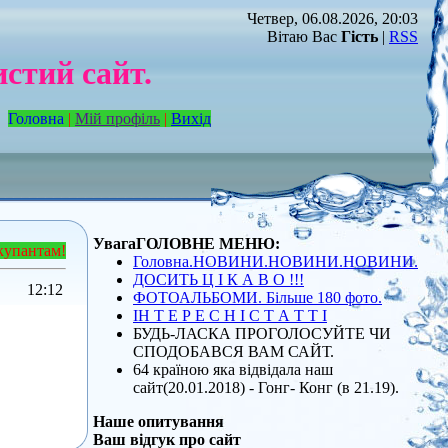
Четвер, 06.08.2026, 20:03
Вітаю Вас
Гість
|
RSS
стий сайт.
Головна
|
Мій профіль
|
Вихід
УвагаГОЛОВНЕ МЕНЮ:
купантам!
Головна.НОВИНИ.НОВИНИ.НОВИНИ.
ДОСИТЬ Ц І К А В О !!!
12:12
ФОТОАЛЬБОМИ. Більше 180 фото.
ІН Т Е Р Е С Н І С Т А Т Т І
БУДЬ-ЛАСКА ПРОГОЛОСУЙТЕ ЧИ
СПОДОБАВСЯ ВАМ САЙТ.
64 країною яка відвідала наш
сайт(20.01.2018) - Гонг- Конг (в 21.19).
Наше опитування
Ваш відгук про сайт