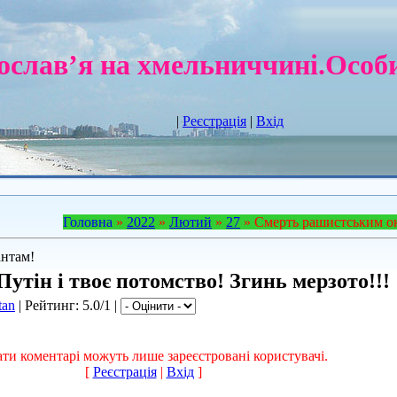
слав’я на хмельниччині.Особи
|
Реєстрація
|
Вхід
Головна
»
2022
»
Лютий
»
27
» Смерть рашистським о
нтам!
утін і твоє потомство! Згинь мерзото!!!
tan
|
Рейтинг
: 5.0/1 |
ти коментарі можуть лише зареєстровані користувачі.
[
Реєстрація
|
Вхід
]