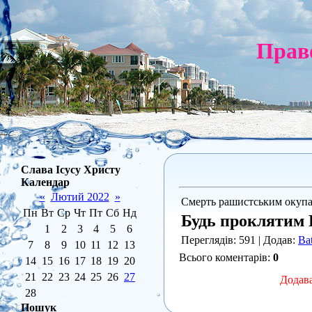
Право
Слава Ісусу Христу
Календар
«
Лютий 2022
»
Смерть рашистським окупа
Пн
Вт
Ср
Чт
Пт
Сб
Нд
Будь проклятим П
1
2
3
4
5
6
Переглядів
: 591 |
Додав
:
Ba
7
8
9
10
11
12
13
Всього коментарів
:
0
14
15
16
17
18
19
20
21
22
23
24
25
26
27
Додава
28
Пошук